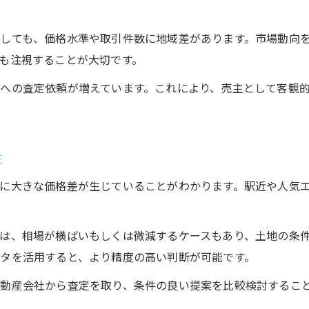
姫路市土地売却で最適戦略を立てる方法とは
しても、価格水準や取引件数に地域差があります。市場動向
求める価格実現へ導く姫路市土地査定依頼
も注視することが大切です。
姫路市土地売却で理想価格を叶える査定依頼術
への査定依頼が増えています。これにより、売主として客観
高値売却へ導く姫路市土地査定のポイント解説
姫路市土地売却の目標価格設定と交渉のコツ
査定依頼で姫路市土地売却の満足度を高める方法
性
姫路市土地売却で納得価格を得る査定依頼の流れ
に大きな価格差が生じていることがわかります。駅近や人気
は、相場が横ばいもしくは微減するケースもあり、土地の条
タを活用すると、より精度の高い判断が可能です。
動産会社から査定を取り、条件の良い提案を比較検討するこ