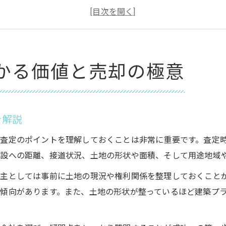
姫路市土地売却で知るべき市場動向の特徴
最新相場が示す姫路市土地売却の可能性
姫路市土地売却を成功へ導く査定のコツ
土地売却のタイミングを姫路市で見極めるには
かる価値と売却の極意
姫路市土地売却に最適な時期を判断する方法
地価上昇時の姫路市土地売却戦略とは
姫路市土地売却で損をしないタイミングの秘訣
を解説
姫路市土地売却に役立つ市況分析のポイント
査定のポイントを理解しておくことは非常に重要です。査定
地価変動と姫路市土地売却タイミングの関係
設への距離、接道状況、土地の形状や面積、そして用途地域
用途別に変わる姫路市土地相場の見方
主としては事前に土地の現況や権利関係を整理しておくこと
用途で異なる姫路市土地売却の相場特徴を説明
傾向があります。また、土地の形状が整っているほど建築プ
住宅地・商業地別の姫路市土地売却相場を解説
姫路市土地売却に必要な相場把握のコツ