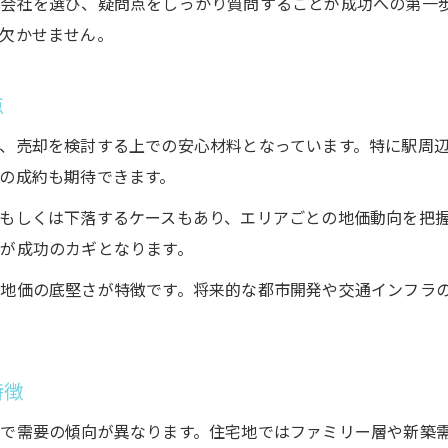
会社を選び、疑問点をしっかり質問することが成功への第一
投資視点で考える姫路市土地売却の用途別分析
欠かせません。
姫路市土地売却で注意すべき用途ごとの価格差
地価上昇中の姫路市で査定依頼を活かす方法
点
地価上昇が姫路市土地売却に与える影響とは
、売却を検討する上での安心材料となっています。特に駅周
姫路市土地売却のための地価動向チェック術
の成約も期待できます。
査定依頼で分かる姫路市土地売却の好機
もしくは下落するケースもあり、エリアごとの地価動向を把
姫路市土地売却における地価上昇活用ポイント
が成功のカギとなります。
地価アップ時代の姫路市土地売却の進め方
地価の底堅さが特徴です。将来的な都市開発や交通インフラ
姫路市土地売却で叶う最適な戦略提案
姫路市土地売却で実現する戦略的な提案内容
成功へ導く姫路市土地売却のステップを紹介
特徴
姫路市土地売却に役立つ戦略策定のポイント
で需要の傾向が異なります。住宅地ではファミリー層や新築
査定結果を活かした姫路市土地売却の工夫