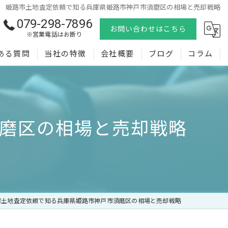
姫路市土地査定依頼で知る兵庫県姫路市神戸市須磨区の相場と売却戦略
079-298-7896
お問い合わせはこちら
※営業電話はお断り
ある質問
当社の特徴
会社概要
ブログ
コラム
売却
購入
磨区の相場と売却戦略
査定
相続
空き家
市土地査定依頼で知る兵庫県姫路市神戸市須磨区の相場と売却戦略