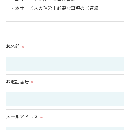
・本サービスの運営上必要な事項のご連絡
＜個人情報の提供について＞
当社ではお客様の同意を得た場合または法令に定め
られた場合を除き、
お名前
※
取得した個人情報を第三者に提供することはいたし
ません。
＜個人情報の委託について＞
お電話番号
※
当社では、利用目的の達成に必要な範囲において、
個人情報を外部に委託する場合があります。
これらの委託先に対しては個人情報保護契約等の措
置をとり、適切な監督を行います。
メールアドレス
※