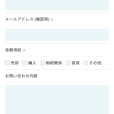
＜個人情報の安全管理＞
当社では、個人情報の漏洩等がなされないよう、適
切に安全管理対策を実施します。
メールアドレス (確認用)
※
＜個人情報を与えなかった場合に生じる結果＞
必要な情報を頂けない場合は、それに対応した当社
のサービスをご提供できない場合がございますので
依頼項目
※
予めご了承ください。
売却
購入
相続関係
賃貸
その他
＜個人情報の開示･訂正・削除･利用停止の手続につ
お問い合わせ内容
いて＞
当社では、お客様の個人情報の開示･訂正･削除・利
用停止の手続を定めさせて頂いております。
ご本人である事を確認のうえ、対応させて頂きま
す。