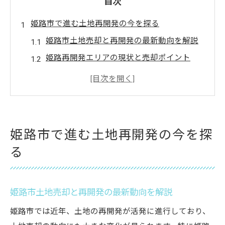
目次
姫路市で進む土地再開発の今を探る
姫路市土地売却と再開発の最新動向を解説
姫路再開発エリアの現状と売却ポイント
姫路市区画整理図面から見た土地の変化
姫路市街地再開発事業が暮らしに与える影
響
姫路市保留地と土地活用の新しい可能性
姫路市で進む土地再開発の今を探
土地売却と再開発が変える姫路の暮らし
る
姫路市土地売却による生活環境の変化とは
再開発による姫路住環境と土地価値の向上
姫路市土地売却と再開発の最新動向を解説
姫路市再開発で注目される子育て支援施設
姫路市土地売却が家族にもたらすメリット
姫路市では近年、土地の再開発が活発に進行しており、