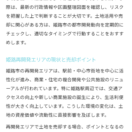
姫路市区画整理図面から考える土地の将来
際は、最新の行政情報や区画整理図面を確認し、リスク
性
を把握した上で判断することが大切です。土地活用や売
姫路再開発成功に必要な土地売却戦略とは
却に関心がある方は、姫路市の都市開発動向を定期的に
姫路市土地売却で注目される保留地の利点
チェックし、適切なタイミングで行動することをおすす
めします。
再開発エリアで注目すべき土地売却のポイント
姫路市再開発エリアで売却時に確認すべき
姫路再開発エリアの現状と売却ポイント
点
姫路市の再開発エリアは、駅前・中心市街地を中心に活
姫路市土地売却成功のための重要ポイント
性化が進み、商業・住宅の複合開発や公共施設のリニュ
再開発地域で高く売るための秘訣を解説
ーアルが行われています。特に姫路駅周辺では、交通ア
姫路市区画整理と土地売却の具体的な流れ
クセスの向上や新しい商業施設の誕生により、生活利便
姫路市保留地の活用法と売却の注意事項
性が大きく向上しています。こうした環境の変化は、土
都市開発の進展が姫路市土地に与える新たな可
地の資産価値や流動性に直接影響を及ぼします。
能性
再開発エリアで土地を売却する場合、ポイントとなるの
姫路市都市開発で土地価値が上昇する理由