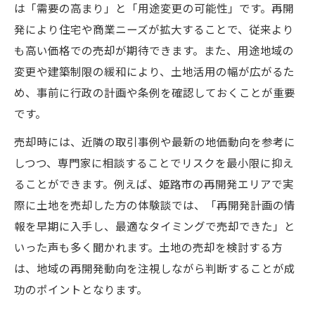
は「需要の高まり」と「用途変更の可能性」です。再開
土地売却が新たな投資チャンスを生み出す
発により住宅や商業ニーズが拡大することで、従来より
仕組み
も高い価格での売却が期待できます。また、用途地域の
姫路再開発成功事例から学ぶ土地活用術
変更や建築制限の緩和により、土地活用の幅が広がるた
姫路市土地売却と都市開発のベストタイミ
め、事前に行政の計画や条例を確認しておくことが重要
ング
です。
再開発で注目される姫路市土地の今後を予
売却時には、近隣の取引事例や最新の地価動向を参考に
測
しつつ、専門家に相談することでリスクを最小限に抑え
ることができます。例えば、姫路市の再開発エリアで実
際に土地を売却した方の体験談では、「再開発計画の情
報を早期に入手し、最適なタイミングで売却できた」と
いった声も多く聞かれます。土地の売却を検討する方
は、地域の再開発動向を注視しながら判断することが成
功のポイントとなります。