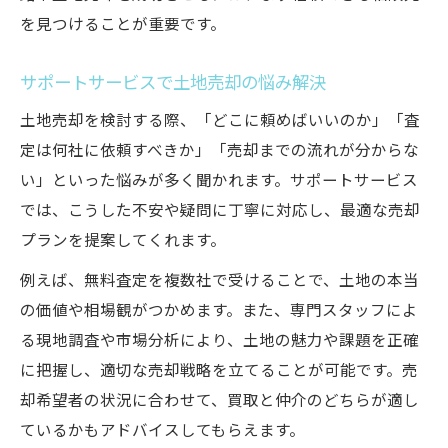
ー
を見つけることが重要です。
相続・空き地売却を姫路市で進めるポイン
サポートサービスで土地売却の悩み解決
ト
姫路市で高値売却を実現する市場分析術
土地売却を検討する際、「どこに頼めばいいのか」「査
定は何社に依頼すべきか」「売却までの流れが分からな
姫路市土地売却で高値を狙う市場分析のコ
い」といった悩みが多く聞かれます。サポートサービス
ツ
では、こうした不安や疑問に丁寧に対応し、最適な売却
市場動向を見極めた姫路市土地売却戦略
プランを提案してくれます。
高値売却を実現する姫路市の分析サービス
例えば、無料査定を複数社で受けることで、土地の本当
姫路市土地売却で損しない情報収集方法
の価値や相場観がつかめます。また、専門スタッフによ
市場分析が姫路市土地高値売却を支える理
る現地調査や市場分析により、土地の魅力や課題を正確
由
に把握し、適切な売却戦略を立てることが可能です。売
経験豊富なサポートで納得の土地売却へ
却希望者の状況に合わせて、買取と仲介のどちらが適し
姫路市土地売却を成功へ導く経験豊富な支
ているかもアドバイスしてもらえます。
援