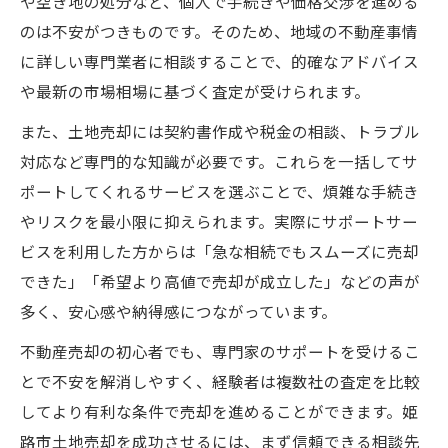
や空き地の処分など、個人で手続きや価格交渉を進める
姫路市土地売却で秘密厳守の無料査定活用
のは不安がつきものです。そのため、地域の不動産事情
無料査定で姫路市土地売却の不安を解消
に詳しい専門業者に相談することで、的確なアドバイス
安心して土地売却できる無料査定のポイン
や最新の市場相場に基づく査定が受けられます。
ト
また、土地売却には契約書作成や税金の相談、トラブル
姫路市の土地売却で無料相談を利用する利
対応など専門的な知識が必要です。これらを一括してサ
点
ポートしてくれるサービスを選ぶことで、煩雑な手続き
秘密厳守の無料査定で納得の価格提示へ
やリスクを最小限に抑えられます。実際にサポートサー
相続や空き地問題も姫路市サポートが対応
ビスを利用した方からは「急な相続でもスムーズに売却
姫路市土地売却で相続や空き地にも柔軟対
できた」「希望より高値で売却が成立した」などの声が
応
多く、安心感や納得感につながっています。
相続問題を解決する姫路市土地売却サポー
不動産売却の初心者でも、専門家のサポートを受けるこ
ト
とで不安を解消しやすく、経験者は複数社の査定を比較
空き地売却も姫路市の専門サポートで安心
してより有利な条件で売却を進めることができます。姫
姫路市土地売却サービスが相続問題もカバ
路市土地売却を成功させるには、まず信頼できる相談先