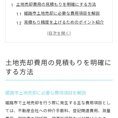
土地売却費用の見積もりを明確にする方法
姫路市土地売却に必要な費用項目を解説
見積もり精度を上げるためのポイント紹介
土地売却費用の内訳を分かりやすく整理
姫路市土地売却時の相談先の選び方のコツ
費用負担を事前に把握するための流れ
姫路市で土地売却時に知るべき費用構造
土地売却費用の見積もりを明確に
姫路市土地売却にかかる主な費用の種類
する方法
測量や分筆時の追加費用を事前にチェック
土地売却時の税金や手数料の基本知識
姫路市土地売却に必要な費用項目を解説
費用構造を理解して見積もりの落とし穴回
避
姫路市で土地売却を行う際に発生する主な費用項目とし
ては、不動産会社への仲介手数料、登記関連費用、測量
相談先ごとの費用構成の違いを比較解説