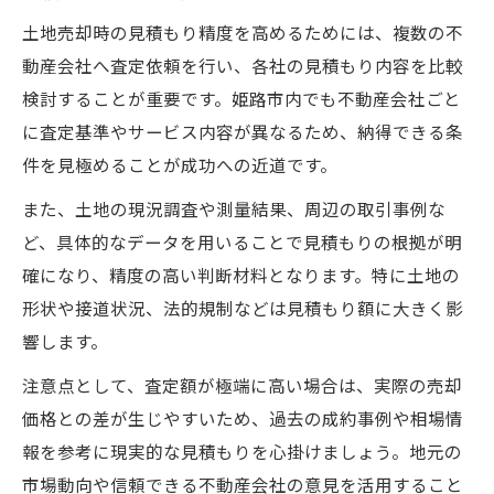
費用負担を軽減したい方への売却アドバイス
土地売却時の見積もり精度を高めるためには、複数の不
動産会社へ査定依頼を行い、各社の見積もり内容を比較
姫路市土地売却で費用を抑える工夫とは
検討することが重要です。姫路市内でも不動産会社ごと
見積もりをもとに費用負担軽減策を検討
に査定基準やサービス内容が異なるため、納得できる条
不動産会社選びが費用軽減に与える影響
件を見極めることが成功への近道です。
費用面を考慮した売却タイミングの選び方
また、土地の現況調査や測量結果、周辺の取引事例な
交渉次第で変わる費用負担のポイント
ど、具体的なデータを用いることで見積もりの根拠が明
土地売却にかかる諸経費のポイント整理
確になり、精度の高い判断材料となります。特に土地の
姫路市土地売却で発生する主な諸経費一覧
形状や接道状況、法的規制などは見積もり額に大きく影
見積もり活用で諸経費の無駄を省く方法
響します。
仲介手数料や測量費など経費の内訳解説
注意点として、査定額が極端に高い場合は、実際の売却
諸経費の相場と節約ポイントをわかりやす
価格との差が生じやすいため、過去の成約事例や相場情
く
報を参考に現実的な見積もりを心掛けましょう。地元の
費用負担を踏まえた賢い資金計画の立て方
市場動向や信頼できる不動産会社の意見を活用すること