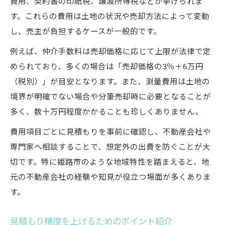
費用、契約書の印紙税、譲渡所得税などが挙げられま
見積もりを活用した費用負担の最適化術
す。これらの費用は土地の状況や売却方法によって変動
姫路市土地売却で賢く見積もりを活用する
し、売主が負担するケースが一般的です。
方法
例えば、仲介手数料は売却価格に応じて上限が法律で定
複数見積もり取得で費用負担を抑えるコツ
められており、多くの場合は「売却価格の3％＋6万円
費用比較で最も有利な売却方法を選ぶ戦略
（税別）」が目安となります。また、測量費用は土地の
測量や分筆費用の最適化ポイントとは
境界が明確でない場合や分筆売却時に必要となることが
見積もりの注意点とチェックリストを紹介
多く、数十万円程度かかることも珍しくありません。
費用面で後悔しない姫路市土地売却のコツ
費用項目ごとに見積もりを事前に確認し、不動産会社や
姫路市土地売却で起こりがちな費用トラブ
専門家へ相談することで、想定外の出費を防ぐことが大
ル対策
切です。特に姫路市のような地域特性を踏まえると、地
見積もりを活かした安心の費用計画術
元の不動産会社の経験や知見が役立つ場面が多くありま
費用負担で後悔しないための準備ポイント
す。
売却プロセスごとの費用増減リスクに注意
見積もり精度を上げるためのポイント紹介
成功事例から学ぶ費用最適化の秘訣