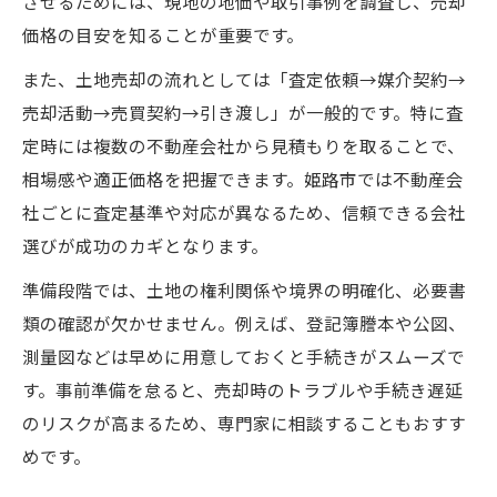
させるためには、現地の地価や取引事例を調査し、売却
姫路市土地売却でタイミングを見極める方
価格の目安を知ることが重要です。
法
また、土地売却の流れとしては「査定依頼→媒介契約→
姫路市土地売却で信頼できる不動産選び
売却活動→売買契約→引き渡し」が一般的です。特に査
姫路市土地売却で交渉を有利に進める秘訣
定時には複数の不動産会社から見積もりを取ることで、
姫路市土地売却の流れを簡単に理解する
相場感や適正価格を把握できます。姫路市では不動産会
姫路市土地売却に失敗しない選び方とは
社ごとに査定基準や対応が異なるため、信頼できる会社
姫路市土地売却で後悔しない業者選び
選びが成功のカギとなります。
姫路市土地売却の仲介と買取の違い
準備段階では、土地の権利関係や境界の明確化、必要書
姫路市土地売却で信頼できる相談先探し
類の確認が欠かせません。例えば、登記簿謄本や公図、
姫路市土地売却に最適なプランの選択基準
測量図などは早めに用意しておくと手続きがスムーズで
姫路市土地売却で注意する契約内容の確認
す。事前準備を怠ると、売却時のトラブルや手続き遅延
のリスクが高まるため、専門家に相談することもおすす
知って得する姫路市の土地売却の流れ
めです。
姫路市土地売却の一般的な流れを徹底解説