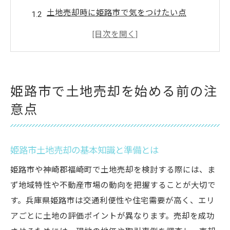
土地売却時に姫路市で気をつけたい点
姫路市土地売却前に知るリスク回避策
初めての姫路市土地売却で失敗しないコツ
姫路市土地売却に必要な書類と手続き
土地の売却方法が姫路市で重要な理由
姫路市で土地売却を始める前の注
姫路市土地売却で方法選びが重要な理由
意点
土地売却方法が姫路市で結果を左右する仕
組み
姫路市土地売却の基本知識と準備とは
姫路市土地売却の成功ポイントを知ろう
姫路市の土地売却方法別メリット解説
姫路市や神崎郡福崎町で土地売却を検討する際には、ま
ず地域特性や不動産市場の動向を把握することが大切で
姫路市土地売却で見落としやすい注意点
す。兵庫県姫路市は交通利便性や住宅需要が高く、エリ
スムーズな売却を叶える姫路市のポイント
アごとに土地の評価ポイントが異なります。売却を成功
姫路市土地売却をスムーズ進めるコツ