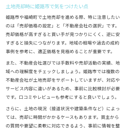
姫路市土地売却で重要なステップと注意点
土地売却時に姫路市で気をつけたい点
姫路市土地売却の事前準備から契約まで
姫路市や福崎町で土地売却を進める際、特に注意したい
姫路市土地売却の査定から引き渡しの手順
のは「売却価格の設定」と「不動産会社の選択」です。
姫路市土地売却で安心できるサポート体制
売却価格が高すぎると買い手が見つかりにくく、逆に安
兵庫県姫路市で査定を活用する方法
すぎると損失につながります。地域の相場や過去の成約
姫路市土地売却で査定を有効活用する方法
事例を参考に、適正価格を見極めることが重要です。
姫路市土地売却の査定依頼時の注意ポイン
また、不動産会社選びでは手数料や売却活動の実績、地
ト
域への理解度をチェックしましょう。姫路市では複数の
姫路市土地売却に役立つ査定の種類と特徴
不動産会社が土地売却をサポートしていますが、対応や
姫路市土地売却を有利にする査定のコツ
サービス内容に違いがあるため、事前に比較検討が必要
です。口コミやレビューも参考にすると良いでしょう。
姫路市土地売却で査定価格を上げる工夫
さらに、土地の現況（接道状況や建築条件など）によっ
ては、売却に時間がかかるケースもあります。買主から
の質問や要望に柔軟に対応できるよう、事前に情報を整