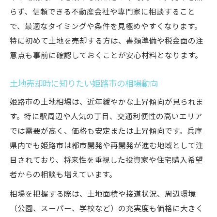
交通アクセスと土地売却価値の密接な関係
らず、信頼できる不動産会社や専門家に相談すること
土地売却前に調べたい地域の成長予測
で、最適なタイミングや条件を見極めやすくなります。
特に初めて土地を売却する方は、書類準備や税金面の注
売却タイミングを見極める姫路市の新常識
意点も事前に確認しておくことが安心材料となります。
地価変動を活用した姫路市土地売却の時期
姫路市土地売却で損しないためのタイミン
土地売却時に知りたい姫路市の相場動向
グ
姫路市の土地相場は、近年緩やかな上昇傾向が見られま
売却計画と地価動向をどう連動させるか
す。特に駅周辺や人気の丁目、交通利便性の高いエリア
姫路市土地売却で注視すべき市場サイクル
では需要が高く、価格も安定または上昇傾向です。兵庫
短期・長期で見る姫路市土地売却の利点
県内でも姫路市は都市開発や再開発が進む地域として注
投資家が注目する土地選定ポイント徹底解説
目されており、将来性を重視した投資家や住宅購入希望
姫路市土地売却で重要な物件選定基準とは
者からの相談も増えています。
土地売却における投資価値の判断方法
相場を把握する際は、土地面積や接道状況、周辺環境
姫路市土地売却で押さえる周辺環境の要素
（公園、スーパー、学校など）の充実度も価格に大きく