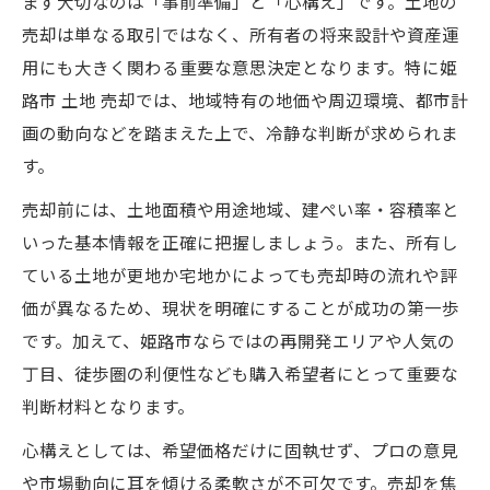
まず大切なのは「事前準備」と「心構え」です。土地の
める
売却は単なる取引ではなく、所有者の将来設計や資産運
用にも大きく関わる重要な意思決定となります。特に姫
姫路市土地売却における再開発の影響分析
路市 土地 売却では、地域特有の地価や周辺環境、都市計
兵庫県姫路市宝塚市の今後を読む不動産戦略
画の動向などを踏まえた上で、冷静な判断が求められま
姫路市土地売却に役立つ将来性の見極め方
す。
兵庫県エリアで有利な土地売却戦略とは
売却前には、土地面積や用途地域、建ぺい率・容積率と
姫路市土地売却と都市開発の動向を理解す
いった基本情報を正確に把握しましょう。また、所有し
る
ている土地が更地か宅地かによっても売却時の流れや評
今後の地価変動を踏まえた土地売却のコツ
価が異なるため、現状を明確にすることが成功の第一歩
人口動態と姫路市土地売却の関係を解説
です。加えて、姫路市ならではの再開発エリアや人気の
土地購入なら地域の将来性分析が鍵
丁目、徒歩圏の利便性なども購入希望者にとって重要な
姫路市土地売却時に見るべき将来性の指標
判断材料となります。
地域開発計画が土地売却に与える影響点
心構えとしては、希望価格だけに固執せず、プロの意見
生活利便性を考えた姫路市土地売却の判断
や市場動向に耳を傾ける柔軟さが不可欠です。売却を焦