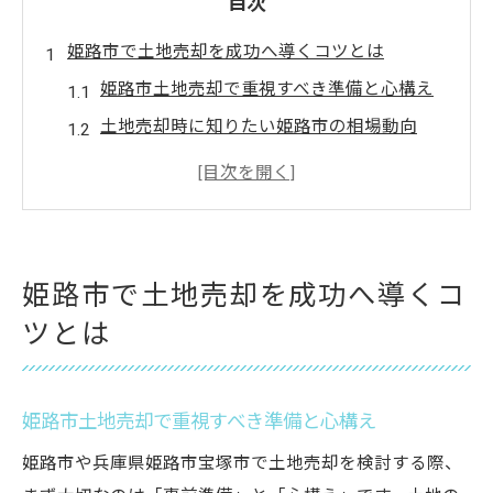
目次
姫路市で土地売却を成功へ導くコツとは
姫路市土地売却で重視すべき準備と心構え
土地売却時に知りたい姫路市の相場動向
姫路市土地売却で失敗しないポイント解説
売却前に確認したい姫路市の現地状況
姫路市土地売却を効率化する交渉テクニッ
ク
姫路市で土地売却を成功へ導くコ
地価変動が姫路の土地売買に与える影響
ツとは
姫路市土地売却と地価上昇の関係性を解説
地価変動が土地売却価格に与える影響を知
る
姫路市土地売却で重視すべき準備と心構え
姫路市土地売却で注目すべき市場の動き
姫路市や兵庫県姫路市宝塚市で土地売却を検討する際、
地価の推移を見極めて土地売却を有利に進