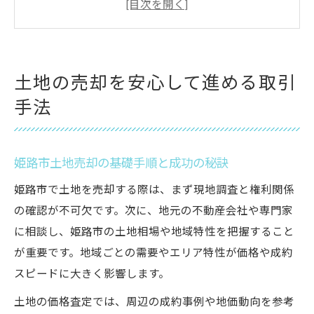
トラブルを防ぐための土地売却手法とは
専門家が解説する土地取引の安心対策
姫路市での土地取引の基礎知識を解説
土地の売却を安心して進める取引
姫路市土地売却の基礎知識と全体像を知る
手法
土地取引に必要な書類や流れを丁寧に説明
姫路市土地売却に強い専門家の選び方
姫路市土地売却の基礎手順と成功の秘訣
売却前に知るべき土地の評価基準とは
姫路市で土地を売却する際は、まず現地調査と権利関係
安心して土地取引するための重要ポイント
の確認が不可欠です。次に、地元の不動産会社や専門家
失敗しない売却を目指すためのコツ
に相談し、姫路市の土地相場や地域特性を把握すること
姫路市土地売却で失敗しないための工夫
が重要です。地域ごとの需要やエリア特性が価格や成約
高く売るための土地取引戦略と注意点
スピードに大きく影響します。
信頼できる情報で売却リスクを最小限に
土地の価格査定では、周辺の成約事例や地価動向を参考
姫路市土地売却の流れをスムーズに進める