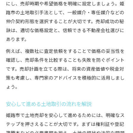
にし、売却時期や希望価格を明確に設定しましょう。姫
方法
路市の土地取引手法として、一般媒介・専任媒介などの
売却時にありがちなミスとその回避策
仲介契約形態を選択することが大切です。売却成功の秘
土地売却を検討する際の注意ポイント
訣は、適切な価格設定と、信頼できる不動産会社選びに
姫路市土地売却で事前に確認すべき点
あります。
土地取引で起こりやすいトラブル事例
例えば、複数社に査定依頼をすることで価格の妥当性を
安心できる土地売却の進め方を解説
確認し、売却条件を比較することも失敗を防ぐポイント
売却時に見落としがちな重要ポイント
です。売却計画を立てる際は、将来の資産価値や税金対
姫路市土地売却の注意点と対策方法
策も考慮し、専門家のアドバイスを積極的に活用しまし
ょう。
専門知識でわかる姫路市の相場と動向
姫路市土地売却の相場を調べる方法
安心して進める土地取引の流れを解説
最新データでわかる土地価格の動向
姫路市で土地売却を安心して進めるためには、明確なス
専門家が見る姫路市土地売却の特徴
テップを押さえることが大切です。まずは権利証や登記
地価の変動が売却に与える影響とは