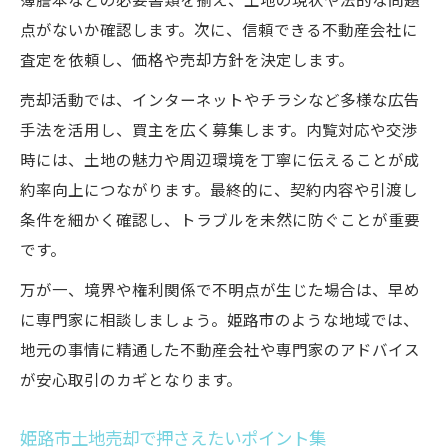
簿謄本などの必要書類を揃え、土地の現状や法的な問題
土地相場を把握して適切な売却を実現
点がないか確認します。次に、信頼できる不動産会社に
手続きをスムーズに進める実践的ポイント
査定を依頼し、価格や売却方針を決定します。
姫路市土地売却の手続きを円滑に進める方
売却活動では、インターネットやチラシなど多様な広告
法
手法を活用し、買主を広く募集します。内覧対応や交渉
安心して任せられる土地取引の準備とは
時には、土地の魅力や周辺環境を丁寧に伝えることが成
土地売却時の書類手配とチェックポイント
約率向上につながります。最終的に、契約内容や引渡し
専門家活用で手続きを短縮するコツ
条件を細かく確認し、トラブルを未然に防ぐことが重要
です。
トラブル回避のための手続き確認事項
万が一、境界や権利関係で不明点が生じた場合は、早め
に専門家に相談しましょう。姫路市のような地域では、
地元の事情に精通した不動産会社や専門家のアドバイス
が安心取引のカギとなります。
姫路市土地売却で押さえたいポイント集