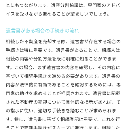
査定から価格決定までのスケジュール管理
とにもつながります。遺産分割協議は、専門家のアドバ
売買契約書と登記手続きの重要性とその代行サ
イスを受けながら進めることが望ましいでしょう。
ービスの活用法
遺言書がある場合の手続きの流れ
売買契約書の基本構成と確認ポイント
登記手続きの具体的な流れと必要書類
相続した不動産を売却する際、遺言書が存在する場合の
手続きは特に重要です。遺言書があることで、相続人は
代行サービスを依頼するメリットとその選
相続の内容や分割方法を既に明確に知ることができま
び方
す。この場合、まず遺言書の内容を確認し、その内容に
契約書作成で注意すべき法律的側面
基づいて相続手続きを進める必要があります。遺言書の
登記手続きの費用とその内訳
内容が法律的に有効であることを確認するためには、専
契約後の手続きとそのフォローアップ
門家の助けを求めることが推奨されます。遺言書に記載
トラブルを未然に防ぐための専門家の役割と相
された不動産の売却について具体的な指示があれば、そ
談のタイミング
の指示に従い、適切な手続きを踏むことが求められま
不動産売却におけるトラブル事例とその回
す。特に、遺言書に基づく相続登記は重要で、これを行
避策
うことで売却手続きがスムーズに進行します。相続した