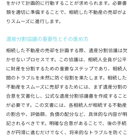
をかけて計画的に行動することが求められます。必要書
査定依頼の準備と依頼の流れ
類を適切に準備することで、相続した不動産の売却がよ
複数の不動産会社に査定を依頼するメリッ
りスムーズに進行します。
ト
売却活動の具体的な進め方
遺産分割協議の重要性とその進め方
不動産会社との契約内容の確認ポイント
相続した不動産の売却を計画する際、遺産分割協議は欠
売却活動中に注意すべきこと
かせないプロセスです。この協議は、相続人全員が公平
売却価格の決定は慎重に！複数の査定で市場相
に財産を分割するための重要なステップであり、相続人
場を把握しよう
間のトラブルを未然に防ぐ役割を果たします。相続した
不動産をスムーズに売却するためには、まず遺産分割の
市場相場の理解とその重要性
合意を文書化し、公式な遺産分割協議書を作成すること
複数の査定結果を比較する方法
が必要です。この文書には、各相続人が相続する不動産
適正価格決定のためのポイント
の割合や、評価額、負債の配分など、具体的な内容が明
価格交渉のテクニックと注意点
記されるべきです。明確な合意があることで、後の手続
価格設定におけるリスク管理
きが円滑に進むだけでなく、将来的なトラブルを防ぐこ