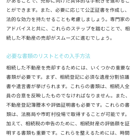
があることで、売却に向けた具体的な手続きを進めるこ
夫
とができます。また、必要に応じて公正証書を作成し、
合意形成を助けるプロのアドバイス活用法
法的な効力を持たせることも考慮しましょう。専門家の
全員が納得できる売却条件の設定方法
アドバイスと共に、これらのステップを踏むことで、相
相続税対策を見逃すな！売却前に考慮すべき税
続した不動産の売却がスムーズに進むでしょう。
金のポイント
相続税の基本的な知識と計算方法
必要な書類のリストとその入手方法
相続税の申告期限とその準備
相続した不動産を売却するためには、いくつかの重要な
売却に伴う税金の種類とその対策
書類が必要です。まず、相続登記に必須な遺産分割協議
不動産評価額の把握と申告の注意点
書や遺言書が挙げられます。これらの書類は、相続人全
税理士のサポートを受ける利点
員の合意を反映したものでなければなりません。また、
不動産登記簿謄本や評価証明書も必要です。これらの書
節税対策としての不動産の活用法
類は、法務局や市町村役場で取得することが可能です。
不動産会社選びで差がつく！査定依頼から売却
加えて、相続税の申告のために、相続財産の評価額を証
までの流れ
明する書類も重要です。これらを整えるためには、時間
信頼できる不動産会社の見極め方