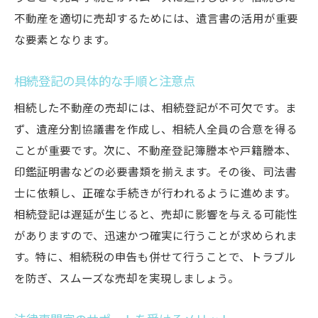
法律専門家の役割と相談のポイント
不動産を適切に売却するためには、遺言書の活用が重要
税務専門家に相談するタイミングと内容
な要素となります。
トラブル防止のための契約書の見直し
相続登記の具体的な手順と注意点
専門家選びの基準と相談の進め方
相続した不動産の売却には、相続登記が不可欠です。ま
事前に知っておくべき法律用語とその意味
ず、遺産分割協議書を作成し、相続人全員の合意を得る
相続した不動産売却を成功させるためのチェッ
ことが重要です。次に、不動産登記簿謄本や戸籍謄本、
クリスト活用術
印鑑証明書などの必要書類を揃えます。その後、司法書
チェックリストを活用したスケジュール管
士に依頼し、正確な手続きが行われるように進めます。
理法
相続登記は遅延が生じると、売却に影響を与える可能性
売却プロセス全体の見通しを立てるための
がありますので、迅速かつ確実に行うことが求められま
手順
す。特に、相続税の申告も併せて行うことで、トラブル
各ステップでのチェックリスト項目の具体
を防ぎ、スムーズな売却を実現しましょう。
例
チェックリストを用いた進捗管理の方法