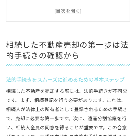
ステップ
必要な書類のリストとその入手方法
遺産分割協議の重要性とその進め方
遺言書がある場合の手続きの流れ
相続した不動産売却の第一歩は法
相続登記の具体的な手順と注意点
的手続きの確認から
法律専門家のサポートを受けるメリット
合意形成が鍵！相続人全員が納得する売却プラ
ンの作り方
法的手続きをスムーズに進めるための基本ステップ
相続人全員の意見をまとめるための方法
相続した不動産を売却する際には、法的手続きが不可欠
親族間でのコミュニケーションを円滑にす
です。まず、相続登記を行う必要があります。これは、
るヒント
相続人が法律上の所有者として登録されるための手続き
売却プラン作成のための合意形成プロセス
で、売却に必要な第一歩です。次に、遺産分割協議を行
い、相続人全員の同意を得ることが重要です。この合意
相続人間のトラブルを未然に防ぐための工