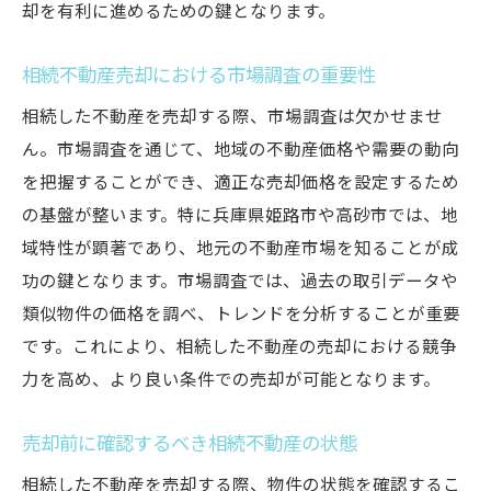
売却交渉を有利に進めるテクニック
却を有利に進めるための鍵となります。
売却後の手続きをスムーズに進めるコツ
相続不動産売却における市場調査の重要性
不動産相続後の査定法で兵庫県で成功する秘訣
相続した不動産を売却する際、市場調査は欠かせませ
正確な査定を行うための準備
ん。市場調査を通じて、地域の不動産価格や需要の動向
兵庫県特有の査定基準を知る
を把握することができ、適正な売却価格を設定するため
プロフェッショナルによる評価の活用
の基盤が整います。特に兵庫県姫路市や高砂市では、地
市場動向を考慮した査定額の設定
域特性が顕著であり、地元の不動産市場を知ることが成
査定結果を元にした売却戦略の立案
功の鍵となります。市場調査では、過去の取引データや
査定時の注意点とトラブル回避法
類似物件の価格を調べ、トレンドを分析することが重要
姫路市の相続不動産を有利に売却するには何が
です。これにより、相続した不動産の売却における競争
必要か
力を高め、より良い条件での売却が可能となります。
姫路市の地価動向をふまえた売却計画
売却前に確認するべき相続不動産の状態
効果的な広告戦略を立てる方法
相続した不動産を売却する際、物件の状態を確認するこ
購入者目線に立った物件魅力の引き出し方