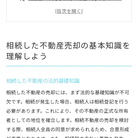
相続不動産売却における市場調査の重要性
売却前に確認するべき相続不動産の状態
相続人間での不動産売却合意の進め方
プロの助言を受けるタイミングとは
相続した不動産売却の基本知識を
兵庫県姫路市での不動産相続後の売却判断のポ
理解しよう
イント
姫路市の不動産市場動向を知る
相続した不動産の法的基礎知識
適切な売却時期を見極める方法
姫路市での相続不動産の需要分析
相続した不動産の売却には、まず法的な基礎知識が不可
欠です。相続が発生した場合、相続人は相続登記を行う
専門家の意見を活用した売却戦略
必要があります。これにより、その不動産の正式な所有
姫路市の地域特性を活かした売却方法
者としての地位を確立します。相続不動産の売却を検討
相続不動産売却におけるリスク管理
する際、相続人全員の同意が求められるため、合意形成
高砂市における不動産市場の特性と相続売却の