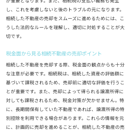
が重要となります。また、相続税の支払い義務も発生
ヒント
し、これを考慮しないと後のトラブルの元になります。
高砂市の不動産市場を理解する
相続した不動産の売却をスムーズに進めるためには、こ
相続不動産の最適価格設定の手法
うした法的なルールを理解し、適切に対処することが大
高砂市での売却に有利なタイミング
切です。
地域特性を考慮した売却プランの作成
税金面から見る相続不動産の売却ポイント
専門家による市場分析の活用法
相続した不動産を売却する際、税金面の観点からも十分
高砂市での売却成功事例の研究
な注意が必要です。相続税は、相続した資産の評価額に
プロが伝授する相続不動産売却の最適ステップ
基づいて課税されるため、売却前に適切な評価を行うこ
とは
とが重要です。また、売却によって得られる譲渡所得に
売却プロセスの全体像を把握する
対しても課税されるため、税金対策が欠かせません。特
専門家選びのポイントと注意点
に、長期間保有していた不動産であれば、譲渡所得の特
不動産査定を正確に行う方法
別控除を利用できる場合があります。これらの情報を元
契約書作成の際の重要ポイント
に、計画的に売却を進めることが、相続した不動産の売