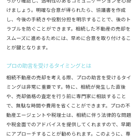
っかり確認し、透明性のあるコミュニケーションを心掛
アプローチ
けましょう。明確な合意が得られたら、協議書を作成
地域特性を理解して査定に反映させる
し、今後の手続きや役割分担を明示することで、後のト
地域に根付いた販売戦略の立案
ラブルを防ぐことができます。相続した不動産の売却を
ポジティブなイメージを持たせる方法
スムーズに進めるためには、早めに合意を取り付けるこ
地域情報を活用した効果的な宣伝法
とが鍵となります。
地域に密着したプロフェッショナルの選定
プロの助言を受けるタイミングとは
地元事情に基づいた売却計画の作成
相続不動産の売却を考える際、プロの助言を受けるタイ
ミングは非常に重要です。特に、相続が発生した直後
や、売却価格の査定を行う前に専門家に相談すること
で、無駄な時間や費用を省くことができます。プロの不
動産エージェントや税理士は、相続に伴う法律的な問題
や税金面でのアドバイスを提供してくれますので、早期
にアプローチすることが勧められます。このように、専