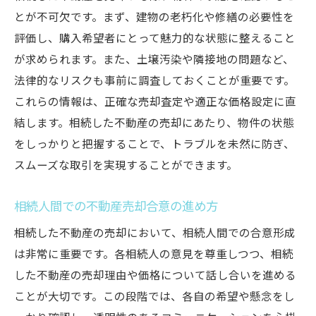
とが不可欠です。まず、建物の老朽化や修繕の必要性を
競争優位を確保するための交渉術
評価し、購入希望者にとって魅力的な状態に整えること
姫路市の特有条件を考慮した売却テクニッ
が求められます。また、土壌汚染や隣接地の問題など、
ク
法律的なリスクも事前に調査しておくことが重要です。
地域で信頼される不動産会社の選び方
これらの情報は、正確な売却査定や適正な価格設定に直
高砂市での相続した不動産売却を成功させる方
結します。相続した不動産の売却にあたり、物件の状態
法
をしっかりと把握することで、トラブルを未然に防ぎ、
高砂市における売却市場の見極め方
スムーズな取引を実現することができます。
競争力のある価格設定のノウハウ
相続人間での不動産売却合意の進め方
高評価を受けるための物件プレゼン法
地域特性に合わせた売却方法の選択
相続した不動産の売却において、相続人間での合意形成
は非常に重要です。各相続人の意見を尊重しつつ、相続
売却後の手続きと税務処理のポイント
した不動産の売却理由や価格について話し合いを進める
成功事例から学ぶ売却の秘訣
ことが大切です。この段階では、各自の希望や懸念をし
地域特性を活かした相続不動産売却の効果的な