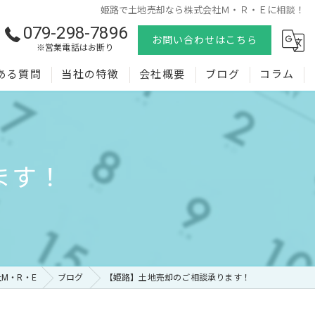
姫路で土地売却なら株式会社Ｍ・Ｒ・Ｅに相談！
079-298-7896
お問い合わせはこちら
※営業電話はお断り
ある質問
当社の特徴
会社概要
ブログ
コラム
売却
購入
ます！
査定
相続
空き家
M・R・E
ブログ
【姫路】土地売却のご相談承ります！