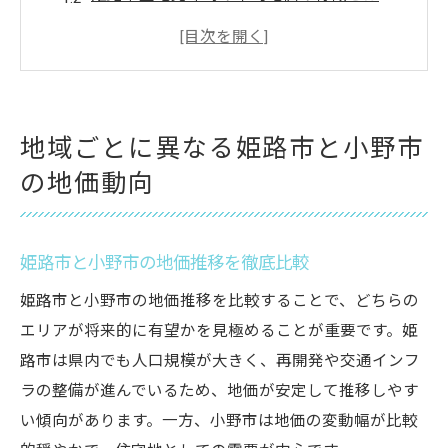
小野市の土地相場と姫路市との違いを分析
姫路市土地売却に役立つ地価マップの使い
方
姫路市土地価格ランキングから見る将来性
地域ごとに異なる姫路市と小野市
姫路市土地売却の判断材料と価格傾向を比較
の地価動向
姫路市土地売却で重視すべき価格傾向とは
姫路市土地価格ランキングの見方と活用法
姫路市と小野市の地価推移を徹底比較
地価公示を基にした売却価格の決め方
姫路市土地坪単価と売却戦略の関係性
姫路市と小野市の地価推移を比較することで、どちらの
エリアが将来的に有望かを見極めることが重要です。姫
土地売却の判断材料としての地価推移分析
路市は県内でも人口規模が大きく、再開発や交通インフ
今、注目される地価公示とその見方とは
ラの整備が進んでいるため、地価が安定して推移しやす
姫路市地価公示の基本と土地売却活用法
い傾向があります。一方、小野市は地価の変動幅が比較
地価公示と坪単価から見る価格動向