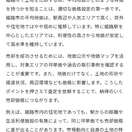
姫路市で土地を売却する際、平均地価がどのような特徴
姫路市土地人気エリアの特徴と価格傾向
を持つかを知ることは、適切な価格設定の第一歩です。
地価ランキングを生かしたエリア選定方法
姫路市の平均地価は、駅周辺や人気エリアで高く、郊外
姫路市地価マップの賢い活用と売却戦略
や住宅地ではやや低めに推移しています。特に姫路駅を
土地売却を有利に進めるための実践ポイント
中心としたエリアでは、利便性の高さから地価が安定し
姫路市土地売却で損をしない実践的ポイン
て高水準を維持しています。
ト
売却を成功させるためには、地価公示や地価マップを活
売却前に知るべき姫路市土地価格の傾向
用し、対象エリアの坪単価や過去の取引事例を確認する
相場や地価マップ情報を交えた売却戦略
ことが重要です。また、地価だけでなく、土地の形状や
姫路市土地売却成功のための準備とコツ
接道状況、周辺環境なども価格に影響します。こうした
ポイントを押さえて査定を依頼することで、納得のいく
将来性を見据えた土地売却の判断方法
売却価格につながります。
例えば、姫路市内の住宅地であっても、駅からの距離や
生活利便施設の有無によって、同じ坪単価でも売却価格
に差が出ることがあります。市場動向と自身の土地の特