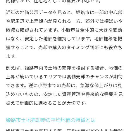
的穏やかで、住宅地としての需要が中心です。
姫路市と小野市の公示地価比較ポイント
近年の地価公示データを見ると、姫路市は一部の中心部
地価公示を使った姫路市土地売却の判断法
や駅周辺で上昇傾向が見られる一方、郊外では横ばいや
姫路市地価公示の推移と将来の見通し
微減も確認されています。小野市は全体的に大きな変動
気になる姫路市・小野市の土地相場の推移
はなく、安定した地価を維持しています。地価推移を把
姫路市土地売却に役立つ相場推移の見方
握することで、売却や購入のタイミング判断にも役立ち
小野市と姫路市の最新土地相場動向を解説
ます。
姫路地価推移を押さえた売却戦略の立て方
例えば、姫路市内で土地の売却を検討する場合、地価の
土地売却時に知りたい姫路市の相場変化
上昇が続いているエリアでは高値売却のチャンスが期待
姫路市土地価格推移から将来性を見極める
できます。逆に小野市での売却は、急激な値上がりは見
込めないものの、安定した資産管理や将来的な需要を見
地価マップから見る将来性あるエリア選定術
据えて計画的に進めることが大切です。
姫路市地価マップで将来性ある地域を選ぶ
コツ
姫路市土地売却時の平均地価の特徴とは
土地売却に有利なエリアの見極めポイント