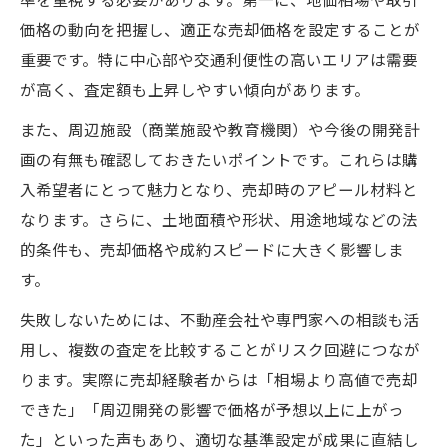
準を重視する必要があります。第一に、地価相場や取引
保存価値を重視する投資家のための視点
価格の動向を把握し、適正な売却価格を設定することが
重要です。特に中心部や交通利便性の高いエリアは需要
土地保存価値を重視した投資家の判断基準
が高く、査定額も上昇しやすい傾向があります。
姫路市土地売却に役立つ保存価値評価法
美方郡新温泉町と姫路市の保存価値比較
また、周辺施設（商業施設や教育機関）や今後の開発計
画の有無も確認しておきたいポイントです。これらは購
長期運用で見極める土地保存価値のポイン
入希望者にとって魅力となり、売却時のアピール材料と
ト
なります。さらに、土地面積や形状、用途地域などの法
投資家目線で選ぶ姫路市土地の注目要素
的条件も、売却価格や成約スピードに大きく影響しま
土地資産の価値維持に必要な戦略とは
す。
姫路市土地売却に活かす資産価値維持法
失敗しないためには、不動産会社や専門家への相談も活
保存価値を高める土地活用の具体策
用し、複数の査定を比較することがリスク回避につなが
土地資産価値を守るための最新戦略
ります。実際に売却経験者からは「相場より高値で売却
姫路市土地の価値維持と売却の両立術
できた」「周辺開発の影響で価格が予想以上に上がっ
維持管理で差がつく土地保存価値の実例
た」といった声もあり、適切な基準設定が成果に直結し