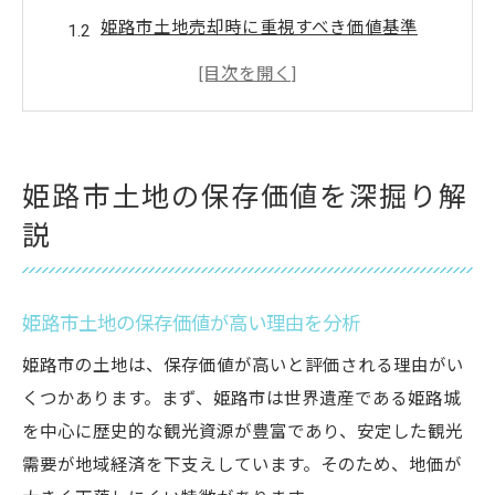
姫路市土地売却時に重視すべき価値基準
地価動向から見る姫路市の土地評価の要点
姫路市土地の資産性と売却戦略の関係性
姫路市土地売却における保存価値の活用法
美方郡新温泉町に見る土地価値の動向
姫路市土地の保存価値を深掘り解
美方郡新温泉町の土地動向と保存価値を探
説
る
姫路市土地売却に役立つエリア比較の視点
姫路市土地の保存価値が高い理由を分析
地域特性から見る新温泉町の土地評価方法
美方郡新温泉町土地の将来性と投資判断
姫路市の土地は、保存価値が高いと評価される理由がい
くつかあります。まず、姫路市は世界遺産である姫路城
姫路市土地売却と新温泉町の価値差の解説
を中心に歴史的な観光資源が豊富であり、安定した観光
資産運用で注目すべき土地価値比較
需要が地域経済を下支えしています。そのため、地価が
姫路市土地売却時に求められる価値比較視