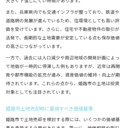
大きく下落しにくい特徴があります。
点
また、兵庫県内でも交通インフラが整っており、鉄道や
資産運用に活かす姫路市と新温泉町の違い
道路網の発展が進んでいるため、住環境としても高い評
土地保存価値で見る資産運用の最適解
価を受けています。さらに、住宅や不動産物件の取引が
姫路市土地の投資リターンと保存価値検証
活発で、長期的な土地需要が安定している点も保存価値
比較で分かる土地売却の有利なタイミング
の高さにつながっています。
姫路市と美方郡で失敗しない土地売却方法
一方で、過去には人口減少や周辺地域の開発計画によっ
姫路市土地売却で失敗しないための基本戦
て地価が一時的に停滞した例もありますが、近年は再開
略
発や都市機能の拡充が進み、資産価値の維持・向上が期
美方郡との違いを活かす土地売却のコツ
待されています。これらの点から、姫路市の土地は投資
保存価値を意識した売却タイミングの見極
対象としても注目されています。
め方
姫路市土地売却経験者の実践的アドバイス
姫路市土地売却時に重視すべき価値基準
集
姫路市で土地売却を検討する際には、いくつかの価値基
土地の保存価値別・売却時の注意点まとめ