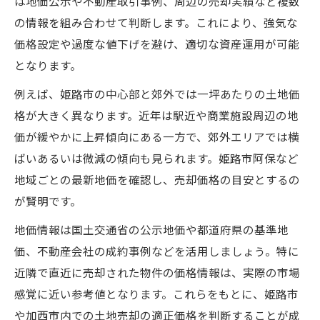
は地価公示や不動産取引事例、周辺の売却実績など複数
適切な不動産会社選びで見積もり精度を高
の情報を組み合わせて判断します。これにより、強気な
める方法
価格設定や過度な値下げを避け、適切な資産運用が可能
複数の会社に価格見積もり依頼を出すメリ
となります。
ットと注意点
例えば、姫路市の中心部と郊外では一坪あたりの土地価
姫路市土地売却時に査定額の根拠を確認す
格が大きく異なります。近年は駅近や商業施設周辺の地
るポイント
価が緩やかに上昇傾向にある一方で、郊外エリアでは横
価格見積もり依頼後の比較検討で失敗を防
ばいあるいは微減の傾向も見られます。姫路市阿保など
ぐコツ
地域ごとの最新地価を確認し、売却価格の目安とするの
納得のいく姫路市土地売却の流れとは
が賢明です。
姫路市土地売却の一般的な流れと注意点ま
地価情報は国土交通省の公示地価や都道府県の基準地
とめ
価、不動産会社の成約事例などを活用しましょう。特に
価格見積もり依頼から売却完了までの重要
近隣で直近に売却された物件の価格情報は、実際の市場
ステップ
感覚に近い参考値となります。これらをもとに、姫路市
姫路市土地売却を円滑に進めるための事前
や加西市内での土地売却の適正価格を判断することが成