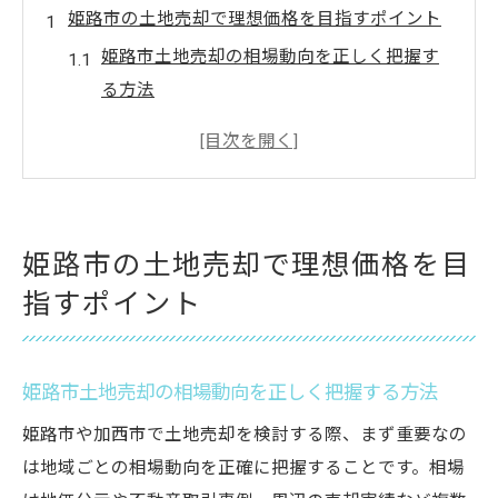
姫路市の土地売却で理想価格を目指すポイント
姫路市土地売却の相場動向を正しく把握す
る方法
姫路市土地売却で価格見積もり依頼を成功
させるコツ
土地の面積や立地条件が売却価格に与える
影響
姫路市の土地売却で理想価格を目
姫路市土地売却で不動産会社を比較する重
指すポイント
要性
資産価値最大化のための姫路市土地売却戦
略
姫路市土地売却の相場動向を正しく把握する方法
価格見積もり依頼が成功する手順に迫る
姫路市や加西市で土地売却を検討する際、まず重要なの
姫路市土地売却の見積もり依頼準備のチェ
は地域ごとの相場動向を正確に把握することです。相場
ックリスト