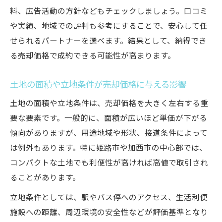
料、広告活動の方針などもチェックしましょう。口コミ
姫路市土地売却で納得の査定を得る交渉の
や実績、地域での評判も参考にすることで、安心して任
コツ
せられるパートナーを選べます。結果として、納得でき
加西市で土地売却を進めるコツと実例紹介
る売却価格で成約できる可能性が高まります。
加西市土地売却で押さえておきたい相場の
特徴
土地の面積や立地条件が売却価格に与える影響
加西市土地売却の価格見積もり依頼が成功
土地の面積や立地条件は、売却価格を大きく左右する重
した事例
要な要素です。一般的に、面積が広いほど単価が下がる
加西市土地売却時に役立つ不動産会社の選
傾向がありますが、用途地域や形状、接道条件によって
び方
は例外もあります。特に姫路市や加西市の中心部では、
加西市土地売却で査定依頼を有効活用する
コンパクトな土地でも利便性が高ければ高値で取引され
方法
ることがあります。
加西市土地売却の早期成立を目指すための
立地条件としては、駅やバス停へのアクセス、生活利便
工夫
施設への距離、周辺環境の安全性などが評価基準となり
信頼できる不動産会社選びの極意を解説