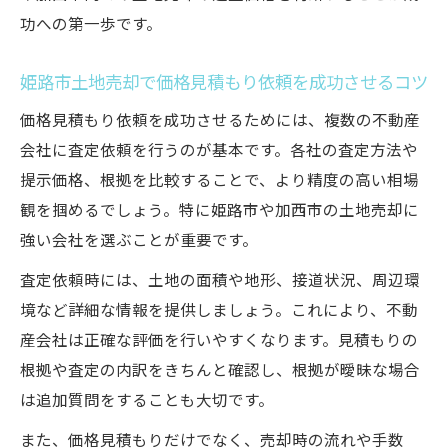
準備
功への第一歩です。
契約締結までに必要な姫路市土地売却の書
姫路市土地売却で価格見積もり依頼を成功させるコツ
類とは
姫路市土地売却後に知っておきたい税金や
価格見積もり依頼を成功させるためには、複数の不動産
手続き
会社に査定依頼を行うのが基本です。各社の査定方法や
提示価格、根拠を比較することで、より精度の高い相場
売却を検討中なら知っておきたい査定依頼術
観を掴めるでしょう。特に姫路市や加西市の土地売却に
姫路市土地売却で査定依頼時に気を付ける
強い会社を選ぶことが重要です。
ポイント
査定依頼時には、土地の面積や地形、接道状況、周辺環
信頼できる会社へ査定依頼する際の基準と
境など詳細な情報を提供しましょう。これにより、不動
見極め方
産会社は正確な評価を行いやすくなります。見積もりの
姫路市土地売却の査定額を高めるための工
根拠や査定の内訳をきちんと確認し、根拠が曖昧な場合
夫とは
は追加質問をすることも大切です。
査定依頼時に確認すべき姫路市土地の特徴
と魅力
また、価格見積もりだけでなく、売却時の流れや手数