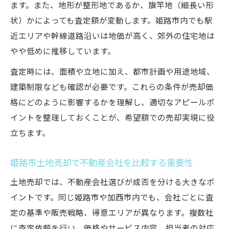
ます。また、地形が整形地であるか、旗竿地（細長い形
姫路市土地売却で信頼できる不動産会社の
状）かによっても査定額が変動します。姫路市内でも駅
特徴
近エリアや幹線道路沿いは地価が高く、郊外の住宅地は
評判や口コミを活かした不動産会社の選び
やや低めに推移しています。
方
査定時には、面積や立地に加え、都市計画や用途地域、
姫路市土地売却を任せる会社の比較ポイン
建築制限なども確認が必要です。これらの条件が売却価
ト
格にどのように影響するかを理解し、適切なアピールポ
姫路市土地売却で避けたい不動産会社の見
イントを整理しておくことが、希望額での売却実現に役
分け方
立ちます。
不動産会社との信頼関係を築くコミュニケ
ーション術
姫路市土地売却で不動産会社を比較する重要性
土地売却では、不動産会社選びが成否を分ける大きなポ
イントです。同じ姫路市や加西市内でも、会社ごとに査
定の基準や販売戦略、得意エリアが異なります。複数社
に査定依頼を行い、価格やサービス内容、担当者の対応