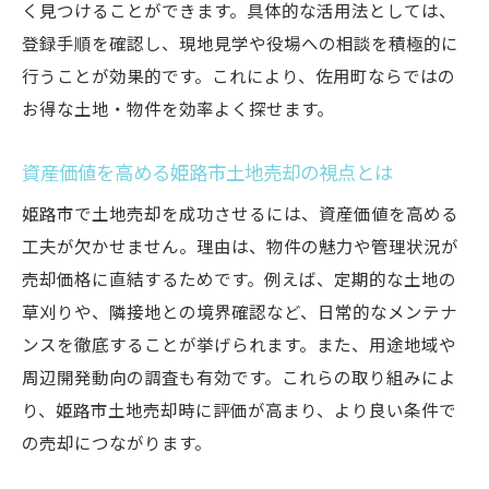
く見つけることができます。具体的な活用法としては、
佐用町で人気の中古物件と土地売却の関係
登録手順を確認し、現地見学や役場への相談を積極的に
古民家再生の実践と土地売却のポイント
行うことが効果的です。これにより、佐用町ならではの
田舎暮らしを始める土地売却準備の流れ
お得な土地・物件を効率よく探せます。
土地売却を通じて叶える理想の住環境
資産価値を高める姫路市土地売却の視点とは
移住希望者が知っておきたい佐用町物件選び
姫路市で土地売却を成功させるには、資産価値を高める
姫路市土地売却と佐用町移住のメリット比
工夫が欠かせません。理由は、物件の魅力や管理状況が
較
売却価格に直結するためです。例えば、定期的な土地の
ゼロ円物件や中古物件活用の具体策を紹介
草刈りや、隣接地との境界確認など、日常的なメンテナ
土地売却後の佐用町暮らしの始め方とは
ンスを徹底することが挙げられます。また、用途地域や
農地付き物件選びと土地売却のポイント
周辺開発動向の調査も有効です。これらの取り組みによ
移住サポートと土地売却の知って得する情
り、姫路市土地売却時に評価が高まり、より良い条件で
報
の売却につながります。
佐用町で重視すべき土地売却の視点