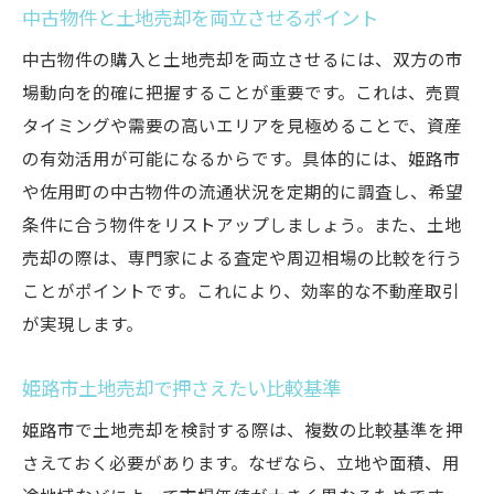
資産価値維持に役立つ現地調査と比較ポイント
中古物件と土地売却を両立させるポイント
姫路市土地売却の現地調査で押さえるべき
中古物件の購入と土地売却を両立させるには、双方の市
点
場動向を的確に把握することが重要です。これは、売買
周辺物件との比較で見極める土地の魅力
タイミングや需要の高いエリアを見極めることで、資産
の有効活用が可能になるからです。具体的には、姫路市
査定時に活きる現地調査と土地売却の関係
や佐用町の中古物件の流通状況を定期的に調査し、希望
佐用町土地と中古物件比較の実践ポイント
条件に合う物件をリストアップしましょう。また、土地
土地売却に役立つ周辺環境チェック方法
売却の際は、専門家による査定や周辺相場の比較を行う
資産価値を守る姫路市土地売却の心得
ことがポイントです。これにより、効率的な不動産取引
中古物件やゼロ円住宅の活用術を徹底解説
が実現します。
姫路市土地売却と中古物件の賢い選択法
ゼロ円物件を活用した土地売却の可能性
姫路市土地売却で押さえたい比較基準
佐用町で注目の中古物件と土地売却の連携
姫路市で土地売却を検討する際は、複数の比較基準を押
土地売却後に活きる中古住宅活用アイデア
さえておく必要があります。なぜなら、立地や面積、用