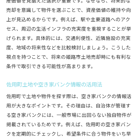
産価値を見据えた選択が重要です。なぜなら、将来的な
売却を意識して物件を選ぶことで、資産価値の維持や向
中古物件と農地物件の最適な選び方
上が見込めるからです。例えば、駅や主要道路へのアク
佐用町土地・物件活用で得する方法を解説
セス、周辺の生活インフラの充実度を重視することが挙
資産価値向上に役立つ土地売却準備の流れ
げられます。具体的には、交通利便性、近隣施設の充実
姫路市における土地売却を成功へ導く方法
度、地域の将来性などを比較検討しましょう。こうした
姫路市土地売却の価格査定とポイント整理
視点を持つことで、将来の姫路市土地売却時にも有利な
信頼できる不動産会社選びの基準とは
条件で取引できる可能性が高まります。
土地売却を高値で実現する交渉術を紹介
佐用町土地や空き家バンク情報の活用法
資産価値維持へ姫路市土地売却の工夫
周辺環境調査と土地売却の成功例を解説
佐用町で土地や物件を探す際は、空き家バンクの情報活
用が大きなポイントです。その理由は、自治体が管理す
中古物件売却にも応用できる手法を公開
る空き家バンクには、一般市場に出回らない独自物件が
古民家や平屋物件で叶える田舎暮らしの魅力
掲載されているためです。例えば、佐用町の空き家バン
姫路市土地売却後の古民家活用アイデア
クを定期的にチェックし、希望条件に合う物件をいち早
平屋物件選びと土地売却の相乗効果を検証