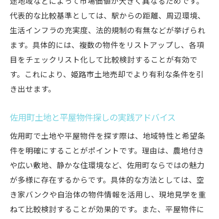
途地域などによって市場価値が大きく異なるためです。
資産価値向上を目指す土地売却のポイント
代表的な比較基準としては、駅からの距離、周辺環境、
土地売却とゼロ円住宅利用の注意点
生活インフラの充実度、法的規制の有無などが挙げられ
将来を見据えた姫路市土地売買の進め方まとめ
ます。具体的には、複数の物件をリストアップし、各項
姫路市土地売却の将来展望と資産計画
目をチェックリスト化して比較検討することが有効で
佐用町物件選びと土地売却の最終チェック
す。これにより、姫路市土地売却でより有利な条件を引
土地売却後の生活設計に役立つポイント
き出せます。
資産価値維持と土地売却のバランス方法
佐用町土地と平屋物件探しの実践アドバイス
姫路市土地売却で後悔しない進め方とは
土地売買成功のために押さえるべき要点
佐用町で土地や平屋物件を探す際は、地域特性と希望条
件を明確にすることがポイントです。理由は、農地付き
や広い敷地、静かな住環境など、佐用町ならではの魅力
が多様に存在するからです。具体的な方法としては、空
き家バンクや自治体の物件情報を活用し、現地見学を重
ねて比較検討することが効果的です。また、平屋物件に