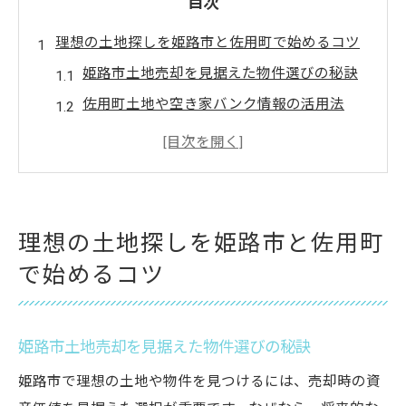
目次
理想の土地探しを姫路市と佐用町で始めるコツ
姫路市土地売却を見据えた物件選びの秘訣
佐用町土地や空き家バンク情報の活用法
資産価値を高める姫路市土地売却の視点と
は
中古物件と土地売却を両立させるポイント
姫路市土地売却で押さえたい比較基準
理想の土地探しを姫路市と佐用町
佐用町土地と平屋物件探しの実践アドバイ
で始めるコツ
ス
佐用町で注目される空き家や農地活用の秘訣
佐用町空き家バンクと土地売却の連携術
姫路市土地売却を見据えた物件選びの秘訣
農地付き空き家の活用と土地売却の考え方
姫路市で理想の土地や物件を見つけるには、売却時の資
姫路市土地売却に学ぶ空き家対策のコツ