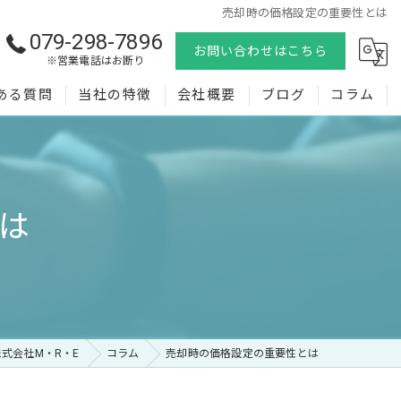
売却時の価格設定の重要性とは
079-298-7896
お問い合わせはこちら
※営業電話はお断り
ある質問
当社の特徴
会社概要
ブログ
コラム
売却
購入
は
査定
相続
空き家
式会社M・R・E
コラム
売却時の価格設定の重要性とは