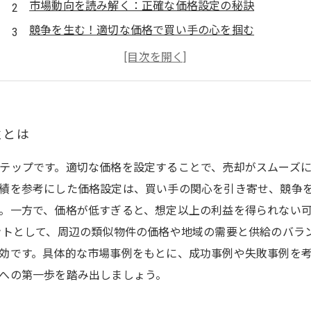
市場動向を読み解く：正確な価格設定の秘訣
競争を生む！適切な価格で買い手の心を掴む
高過ぎても低過ぎてもNG！バランスの取り方
売却成功のカギ：価格設定における実践的なポイント
市場事例から学ぶ：効果的な価格設定の成功事例
満足感と利益最大化へ：正しい価格設定の結論
性とは
テップです。適切な価格を設定することで、売却がスムーズ
績を参考にした価格設定は、買い手の関心を引き寄せ、競争を
。一方で、価格が低すぎると、想定以上の利益を得られない
ントとして、周辺の類似物件の価格や地域の需要と供給のバラ
効です。具体的な市場事例をもとに、成功事例や失敗事例を
への第一歩を踏み出しましょう。