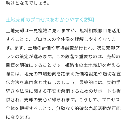
売却後のフォローアップサービス
助けとなるでしょう。
スムーズな手続きを保証する要点
土地売却のプロセスをわかりやすく説明
姫路市の土地売却無料相談窓口が提供する安心
のサポート
土地売却は一見複雑に見えますが、無料相談窓口を活用
することで、プロセスの全体像を理解しやすくなりま
全過程にわたるサポートの概要
す。まず、土地の評価や市場調査が行われ、次に売却プ
不安解消のための個別相談会
ランの策定が進みます。この段階で重要なのは、売却の
相談窓口での定期的な進捗報告
目標を明確にすることです。姫路市の土地売却を考える
売却に伴う心理的サポート
際には、地元の市場動向を踏まえた価格設定や適切な宣
コンプライアンス遵守のサポート
伝方法を専門家と共有しましょう。最終的には、契約手
アフターフォローの重要性
続きや法律に関する不安を解消するためのサポートも提
無料相談窓口を活用して姫路市で最適な土地売
供され、売却の安心が得られます。こうして、プロセス
却価格を見極める
全体を把握することで、無駄なく的確な売却活動が可能
市場価格と比較した最適な価格設定
になります。
地域特性を考慮した価格分析