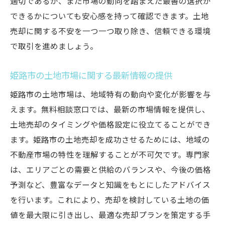
適切であるか、また市場の動向を踏まえた最善の選択が
的アドバイス
できるかについても安心感を持って確認できます。土地
土地の価値を最大化するための提案
売却に関する不安を一つ一つ取り除き、信頼できる環境
法律面でのサポートとトラブル回避策
で取引を進めましょう。
税金に関するアドバイスと最適化
姫路市の土地市場に関する最新情報の提供
環境や地域の特性を活かす方法
契約書作成時の注意点
姫路市の土地市場は、地域特有の動向や変化が影響を与
えます。無料相談窓口では、最新の市場情報を提供し、
相談窓口を利用したリスク管理策
土地売却のタイミングや価格設定に役立てることができ
無料相談窓口を使いこなして姫路市の土地売却
ます。姫路市の土地売却を成功させるためには、地域の
をスムーズに
不動産市場の特性を理解することが不可欠です。専門家
売却プロセスの流れを理解する
は、エリアごとの需要と供給のバランスや、今後の価格
窓口活用による時間短縮の方法
予測など、豊富なデータと知識をもとにしたアドバイス
売却前に準備すべき書類リスト
を行います。これにより、売却を検討している土地の価
相談窓口でのフィードバックを活用
値を最大限に引き出し、最適な売却プランを策定する手