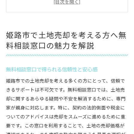
土地売却のプロセスをわかりやすく説明
相談窓口での個別ヒアリングの重要性
専門スタッフによる価格評価の精度
姫路市で土地売却を考える方へ無
無理のない売却計画の立案方法
料相談窓口の魅力を解説
土地売却を成功させるための姫路市無料相談窓
口の活用法
最初のステップとしての土地査定の利用
無料相談窓口で得られる信頼性と安心感
無料相談窓口で得るマーケットインサイト
姫路市での土地売却を考える多くの方にとって、信頼で
売却時期の選定とその影響
きるサポートは不可欠です。無料相談窓口では、土地売
却に関するあらゆる疑問や不安を解消するために、専門
プロによる売却戦略の立案
家が親身に対応します。特に、契約の法的側面や税金に
相談窓口を活用した広告戦略の構築
ついてのアドバイスは売却をスムーズに進めるために重
交渉力アップのためのヒントを学ぶ
要です。この窓口を利用することで、土地の売却価格が
姫路市土地売却で得られる無料相談窓口の専門