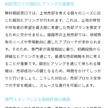
相談窓口での個別ヒアリングの重要性
需要と供給のバランスを把握する
無料相談窓口では、土地売却を考える個々のニーズに応
価格交渉のためのデータ活用法
じた個別ヒアリングが行われます。これは、土地の特性
相談窓口での価格決定のサポート
や所有者の希望を最大限に考慮した売却プランを策定す
競合他社の動向を理解する
るために欠かせません。姫路市の土地売却では、地域特
姫路市の土地売却を無料相談窓口で安心して進
有のニーズや市場動向に適したアプローチが求められま
める方法
す。そのため、専門家が直接相談に乗り、初期段階から
初めての売却でも安心のサポート体制
詳細なヒアリングを通じて、最適な売却戦略を共に考え
プロジェクトマネージャーとの連携
ることが重要です。個別ヒアリングを通じて得られる情
疑問点をクリアにするQ&Aセッション
報は、売却成功への鍵となるため、時間をかけてしっか
りと行いましょう。こうした対応は、売却プロセス全体
進行中のコミュニケーションの重要性
での不安を軽減し、スムーズな進行を可能にします。
相談窓口の信頼性と実績紹介
売却後のライフプランニングサポート
専門スタッフによる価格評価の精度
土地売却の専門家が集う姫路市無料相談窓口で