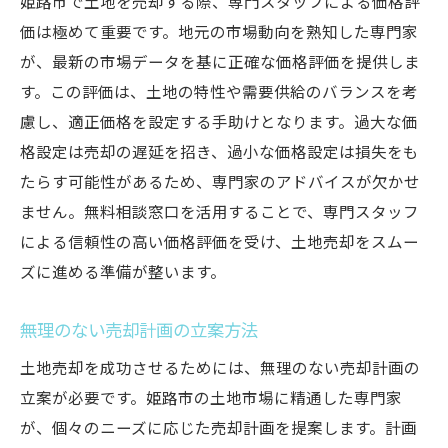
姫路市で土地を売却する際、専門スタッフによる価格評
得られるメリット
価は極めて重要です。地元の市場動向を熟知した専門家
専門家による迅速な問題解決
が、最新の市場データを基に正確な価格評価を提供しま
多様な視点からのアドバイスの活用
す。この評価は、土地の特性や需要供給のバランスを考
売却成功事例から学ぶポイント
慮し、適正価格を設定する手助けとなります。過大な価
最新技術を用いた売却支援
格設定は売却の遅延を招き、過小な価格設定は損失をも
地域に根差した専門家ネットワーク
たらす可能性があるため、専門家のアドバイスが欠かせ
ません。無料相談窓口を活用することで、専門スタッフ
継続的なサポートと信頼関係の構築
による信頼性の高い価格評価を受け、土地売却をスムー
ズに進める準備が整います。
無理のない売却計画の立案方法
土地売却を成功させるためには、無理のない売却計画の
立案が必要です。姫路市の土地市場に精通した専門家
が、個々のニーズに応じた売却計画を提案します。計画