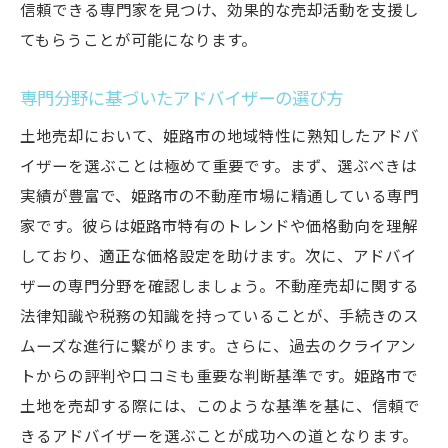
信頼できる専門家を見つけ、効果的な売却活動を支援し
オンラインとオフラインのプロモーション
てもらうことが可能になります。
融合法
効果的な広告でターゲット層にアプローチ
専門分野に基づいたアドバイザーの選び方
地域特性を活かしたプロモーション戦略
土地売却において、姫路市の地域特性に熟知したアドバ
成功事例から学ぶプロモーションのカギ
イザーを選ぶことは極めて重要です。まず、選ぶべきは
競争優位を築くためのブランディング手法
実績が豊富で、姫路市の不動産市場に精通している専門
情報発信力を高めるプロモーションツール
家です。彼らは姫路市特有のトレンドや価格動向を理解
活用法
しており、適正な価格設定を助けます。次に、アドバイ
姫路市の土地売却における専門家の具体的アド
ザーの専門分野を確認しましょう。不動産売却に関する
バイス市況と価格の関係を理解する
法律知識や税務の知識を持っていることが、手続きのス
ムーズな進行に繋がります。さらに、過去のクライアン
地価動向を正確に把握するための方法
トからの評判や口コミも重要な判断基準です。姫路市で
市場価格と公示価格の違いとその理解
土地を売却する際には、このような基準を基に、信頼で
専門家が教える市況の見方と販売戦略
きるアドバイザーを選ぶことが成功への道となります。