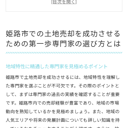
信頼できる専門家を探すための効果的な質
問
専門分野に基づいたアドバイザーの選び方
姫路市での土地売却を成功させる
姫路市での過去の成功事例から学ぶ専門家
ための第一歩専門家の選び方とは
選定法
初めての相談で確認すべき専門家の実績
専門家のネットワークを活用した売却成功
地域特性に精通した専門家を見極めるポイント
法
姫路市で土地売却を成功させるには、地域特性を理解し
姫路市の土地市場動向を読み解く売却の最適な
た専門家を選ぶことが不可欠です。その際のポイントと
タイミングの見極め方
して、まずは専門家の過去の実績を確認することが重要
市場変動を見極めるための重要指標
です。姫路市内での売却経験が豊富であり、地域の市場
過去の価格変動から学ぶタイミング戦略
動向を熟知しているかを見極めましょう。また、地域の
季節による市場の変動とその影響
人気エリアや将来の発展計画についても詳しい知識を持