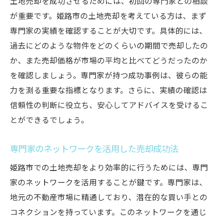
土地売却を成功させるためには、初回の専門家との相談
成功者の体験談から学ぶ売却戦略
が重要です。姫路市の土地売却を考えている方は、まず
売却後のフィードバックを活用した改善策
専門家の実績を確認することが大切です。具体的には、
経験者が語る失敗から学ぶ教訓
過去にどのような物件をどのくらいの期間で売却したの
異なる事例から得られる共通の知識
か、また売却価格が市場の平均と比べてどうだったのか
を確認しましょう。専門家が持つ成功事例は、彼らの能
売却体験をもとにしたアドバイス共有の価
力を測る重要な指標となります。さらに、実績の確認は
値
信頼性の判断に役立ち、安心してアドバイスを受けるこ
具体例で見る売却プロセスの改善方法
とができるでしょう。
姫路市の土地売却で専門家と共に歩む成功への
道効果的な戦略とは
専門家のネットワークを活用した売却成功法
専門家と連携したプロジェクトマネジメン
姫路市での土地売却をより効率的に行うためには、専門
ト
家のネットワークを活用することが鍵です。専門家は、
成功率を高めるための戦略的パートナーシ
地元の不動産市場に精通しており、潜在的な買い手との
ップ
コネクションを持っています。このネットワークを通じ
市場分析を活用した戦略的アプローチ