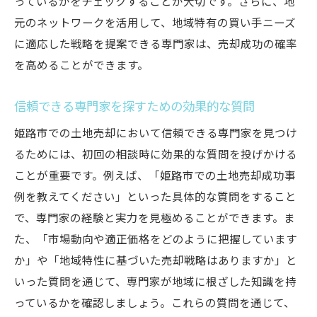
っているかをチェックすることが大切です。さらに、地
プロが語る市場動向の読み方とタイミング
元のネットワークを活用して、地域特有の買い手ニーズ
設定
に適応した戦略を提案できる専門家は、売却成功の確率
最新の地域情報を活用したタイミング予測
を高めることができます。
土地評価に影響を与える外部要因の理解
専門家が語る姫路市の土地売却成功の鍵適正価
信頼できる専門家を探すための効果的な質問
格設定の重要性
姫路市での土地売却において信頼できる専門家を見つけ
地域市場に基づいた価格設定の手法
るためには、初回の相談時に効果的な質問を投げかける
類似物件との比較による適正価格の見極め
ことが重要です。例えば、「姫路市での土地売却成功事
価格交渉を成功させるための事前準備
例を教えてください」といった具体的な質問をすること
プロの視点で見る価格設定の成功事例
で、専門家の経験と実力を見極めることができます。ま
価格設定の落とし穴とその回避策
た、「市場動向や適正価格をどのように把握しています
か」や「地域特性に基づいた売却戦略はありますか」と
市場分析を基にした競争力のある価格設定
いった質問を通じて、専門家が地域に根ざした知識を持
競争に勝つためのプロモーション戦略姫路市の
っているかを確認しましょう。これらの質問を通じて、
土地売却での成功事例を紹介