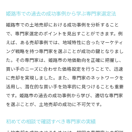
価格変動に対応した売却プランの立て方
投資家視点での市況分析と価格決定
姫路市での過去の成功事例から学ぶ専門家選定法
具体的事例から見る市況と価格の相関性
姫路市での土地売却における成功事例を分析すること
土地売却のプロセスをスムーズに姫路市で知っ
で、専門家選定のポイントを見出すことができます。例
ておくべき法律と手続き
えば、ある売却事例では、地域特性に合ったマーケティ
土地売却に必要な法的書類の整備
ング戦略を持つ専門家を選ぶことが成功の鍵となりまし
売却前に確認すべき法務手続き
た。その専門家は、姫路市の地価動向を正確に把握し、
買い手のニーズに合わせた価格設定を行うことで、迅速
取引を安全に行うための法律知識
に売却を実現しました。また、専門家のネットワークを
トラブルを避けるための契約書のポイント
活用し、潜在的な買い手を効率的に見つけることも重要
専門家が教える法律手続きの流れ
です。姫路市の過去の成功事例から学び、適切な専門家
売却プロセスを円滑に進めるための事前準
を選ぶことが、土地売却の成功に不可欠です。
備
姫路市での土地売却成功体験共有することで得
初めての相談で確認すべき専門家の実績
られる具体的なノウハウとは