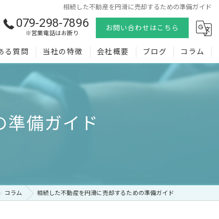
相続した不動産を円滑に売却するための準備ガイド
079-298-7896
お問い合わせはこちら
※営業電話はお断り
ある質問
当社の特徴
会社概要
ブログ
コラム
売却
購入
の準備ガイド
査定
相続
空き家
コラム
相続した不動産を円滑に売却するための準備ガイド