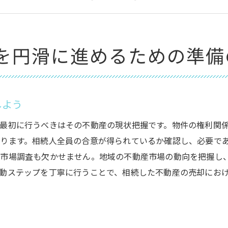
不動産の現状確認と必要な改善点の特定
相続登記手続きの流れと注意点
計画的なスケジュール管理でスムーズに
を円滑に進めるための準備
必要書類と手続きの理解が相続不動産売却の第一歩
相続登記に必要な書類の整理
遺産分割協議書の作成と確認事項
しよう
不動産登記簿謄本の取得方法
最初に行うべきはその不動産の現状把握です。物件の権利関
相続人の住民票・戸籍謄本の準備
ります。相続人全員の合意が得られているか確認し、必要で
相続税申告に必要な書類一覧
の市場調査も欠かせません。地域の不動産市場の動向を把握し
専門家による書類確認の重要性
動ステップを丁寧に行うことで、相続した不動産の売却にお
相続した不動産売却における合意形成の重要性
相続人全員の同意を得るためのステップ
合意形成を促進するためのコミュニケーション術