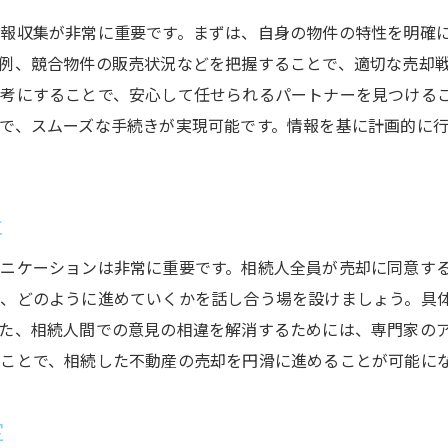
異なる意見の調整方法
報収集が非常に重要です。まずは、自身の物件の特性を明確
例、競合物件の販売状況などを把握することで、適切な売却
遺産分割協議書の合意確認ポイント
考にすることで、安心して任せられるパートナーを見つける
合意形成における専門家の役割
で、スムーズな手続きが実現可能です。情報を基に計画的に
合意がもたらす長期的なメリット
相続税申告のポイントを押さえて不動産売却をスムーズに
相続税計算の基本知識
に
相続税申告期限と遅延リスク
ニケーションは非常に重要です。相続人全員が売却に同意す
適切な評価額を得るための方法
、どのように進めていくかを話し合う場を設けましょう。具
税務署とのやり取りの注意点
た、相続人間での意見の相違を解消するためには、専門家の
相続税控除制度の活用法
ことで、相続した不動産の売却を円滑に進めることが可能に
税理士によるサポートの効果的な利用
信頼できる不動産会社選びで相続不動産売却を成功に導く
定