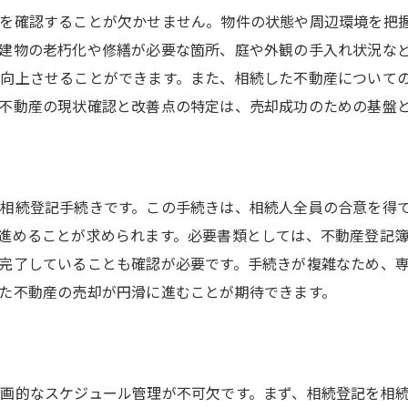
不動産会社選定の基準と評価ポイント
を確認することが欠かせません。物件の状態や周辺環境を把
実績豊富な不動産会社の見つけ方
建物の老朽化や修繕が必要な箇所、庭や外観の手入れ状況な
信頼できる担当者の選び方
向上させることができます。また、相続した不動産について
不動産会社との契約内容確認の重要性
不動産の現状確認と改善点の特定は、売却成功のための基盤
複数会社との比較検討がもたらすメリット
口コミと評判が示す信頼度
複数の査定で相続不動産の適正価格を知る方法
相続登記手続きです。この手続きは、相続人全員の合意を得
不動産査定の基本的なプロセス
進めることが求められます。必要書類としては、不動産登記
査定依頼時の注意事項
完了していることも確認が必要です。手続きが複雑なため、
複数査定の比較方法とその意味
た不動産の売却が円滑に進むことが期待できます。
市場価格と査定価格の違いを理解する
査定価格が示す実際売却価格への影響
に
査定士の意見を活用する方法
画的なスケジュール管理が不可欠です。まず、相続登記を相