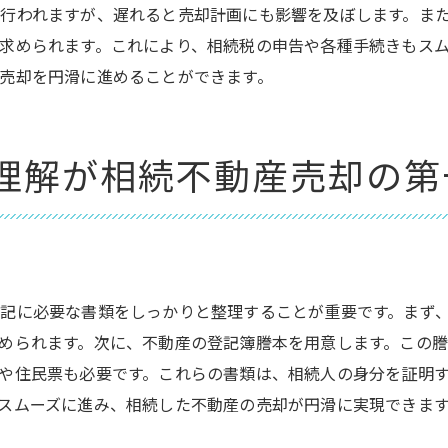
売買契約書作成から登記手続きまでの流れを完全攻略
行われますが、遅れると売却計画にも影響を及ぼします。ま
売買契約書作成の重要ポイント
求められます。これにより、相続税の申告や各種手続きもス
売却を円滑に進めることができます。
契約書チェック時の留意事項
決済方法とタイミングの確認
登記手続きの具体的な流れ
理解が相続不動産売却の第
引き渡し時の注意点
専門家のサポートがもたらす安心感
相続不動産売却における専門家のサポート活用法
不動産弁護士の役割と選び方
記に必要な書類をしっかりと整理することが重要です。まず
相続税理士による税務サポートの価値
められます。次に、不動産の登記簿謄本を用意します。この
不動産コンサルタント活用のメリット
や住民票も必要です。これらの書類は、相続人の身分を証明
信頼できる専門家を見つけるコツ
スムーズに進み、相続した不動産の売却が円滑に実現できま
専門家との効果的なコミュニケーションの方法