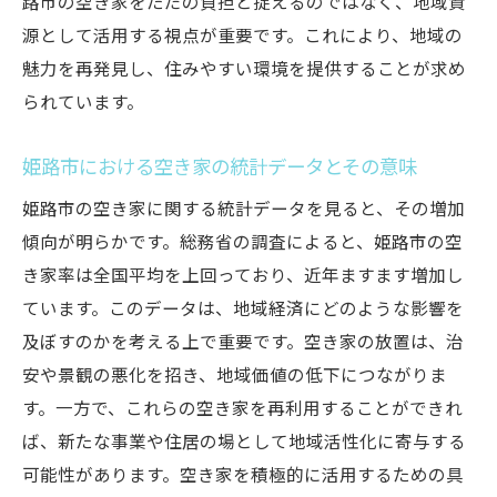
路市の空き家をただの負担と捉えるのではなく、地域資
姫路市の地域特性を活かした空き家活用法
源として活用する視点が重要です。これにより、地域の
姫路市の歴史と文化を背景にした活用法
魅力を再発見し、住みやすい環境を提供することが求め
地域施設と連携した空き家の新たな役割
られています。
自然環境を活かしたエコリノベーション
姫路市における空き家の統計データとその意味
地域資源を生かした観光拠点としての再生
地域住民と協力した共存型空き家活用
姫路市の空き家に関する統計データを見ると、その増加
傾向が明らかです。総務省の調査によると、姫路市の空
地域のアイデンティティを強化する空き家
き家率は全国平均を上回っており、近年ますます増加し
活用
ています。このデータは、地域経済にどのような影響を
人口減少時代における姫路市の空き家再利用の
及ぼすのかを考える上で重要です。空き家の放置は、治
鍵
安や景観の悪化を招き、地域価値の低下につながりま
人口減少がもたらす住宅市場の変化
す。一方で、これらの空き家を再利用することができれ
高齢化社会に対応した空き家の活用方法
ば、新たな事業や住居の場として地域活性化に寄与する
地方創生と空き家活用の関連性
可能性があります。空き家を積極的に活用するための具