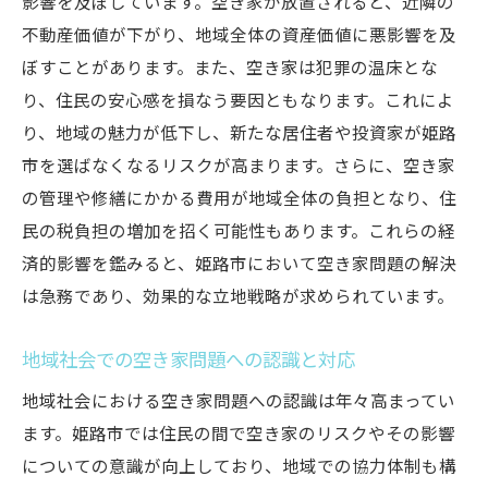
影響を及ぼしています。空き家が放置されると、近隣の
空き家を活用した地域活性化姫路市の具体例と
不動産価値が下がり、地域全体の資産価値に悪影響を及
提案
ぼすことがあります。また、空き家は犯罪の温床とな
空き家を利用した新たなビジネスモデル
り、住民の安心感を損なう要因ともなります。これによ
地域の特色を反映した空き家プロジェクト
り、地域の魅力が低下し、新たな居住者や投資家が姫路
空き家を活用した観光振興の可能性
市を選ばなくなるリスクが高まります。さらに、空き家
住民参加型で実現する空き家活用の成功例
の管理や修繕にかかる費用が地域全体の負担となり、住
姫路市における空き家活用の未来展望
民の税負担の増加を招く可能性もあります。これらの経
済的影響を鑑みると、姫路市において空き家問題の解決
行政支援を活用した空き家プロジェクトの
は急務であり、効果的な立地戦略が求められています。
提案
地域社会での空き家問題への認識と対応
地域社会における空き家問題への認識は年々高まってい
ます。姫路市では住民の間で空き家のリスクやその影響
についての意識が向上しており、地域での協力体制も構