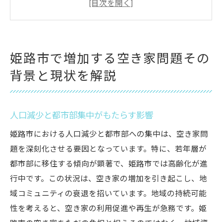
意味
過去の政策と現在の空き家問題の関連性
住宅需要の変化と空き家問題の関連
姫路市で増加する空き家問題その
空き家の増加が地域に与える経済的影響
背景と現状を解説
地域社会での空き家問題への認識と対応
空き家を資産に変える姫路市の立地戦略とは
空き家をリノベーションするための条件
人口減少と都市部集中がもたらす影響
地域の特性を活かした再利用方法の考察
姫路市における人口減少と都市部への集中は、空き家問
行政と連携した効果的な立地戦略の構築
題を深刻化させる要因となっています。特に、若年層が
都市部に移住する傾向が顕著で、姫路市では高齢化が進
観光資源を活用した空き家再利用の可能性
行中です。この状況は、空き家の増加を引き起こし、地
新しいビジネスモデルによる空き家活性化
域コミュニティの衰退を招いています。地域の持続可能
地域コミュニティと協働した空き家活用戦
性を考えると、空き家の利用促進や再生が急務です。姫
略