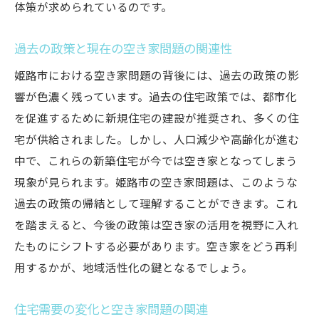
持続可能な地域社会を目指す戦略的再利用
体策が求められているのです。
空き家活用による地域コミュニティ再構築
過去の政策と現在の空き家問題の関連性
人口減少に対応した柔軟な住宅利用の提案
都市部集中の影響姫路市の空き家活用戦略を考
姫路市における空き家問題の背後には、過去の政策の影
察
響が色濃く残っています。過去の住宅政策では、都市化
を促進するために新規住宅の建設が推奨され、多くの住
都市化がもたらす地域活性化への課題
宅が供給されました。しかし、人口減少や高齢化が進む
姫路市固有の都市問題と空き家の関連
中で、これらの新築住宅が今では空き家となってしまう
都市と地方のバランスを取るための戦略
現象が見られます。姫路市の空き家問題は、このような
都市部集中を逆手に取った空き家活用
過去の政策の帰結として理解することができます。これ
地域の魅力を再発見するための地域再生
を踏まえると、今後の政策は空き家の活用を視野に入れ
姫路市の都市計画と空き家戦略の連携
たものにシフトする必要があります。空き家をどう再利
市場動向を踏まえた姫路市の効果的な空き家対
用するかが、地域活性化の鍵となるでしょう。
策
住宅需要の変化と空き家問題の関連
現行市場のトレンドと空き家需要の分析