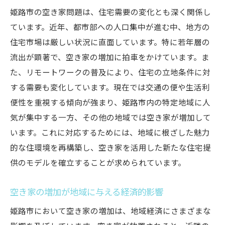
不動産市場における空き家の価値評価
姫路市の空き家問題は、住宅需要の変化とも深く関係し
ています。近年、都市部への人口集中が進む中、地方の
市場ニーズに応じた空き家の賢い投資方法
住宅市場は厳しい状況に直面しています。特に若年層の
姫路市における空き家のマーケティング戦
流出が顕著で、空き家の増加に拍車をかけています。ま
略
た、リモートワークの普及により、住宅の立地条件に対
市場動向に合わせた柔軟な空き家活用方法
する需要も変化しています。現在では交通の便や生活利
不動産業界との連携による対策の効果
便性を重視する傾向が強まり、姫路市内の特定地域に人
姫路市における空き家問題の解決に向けた一歩
気が集中する一方、その他の地域では空き家が増加して
空き家問題解決のための政策提言
います。これに対応するためには、地域に根ざした魅力
成功事例から学ぶ空き家対策の効果
的な住環境を再構築し、空き家を活用した新たな住宅提
地域社会を巻き込んだ空き家問題の解決策
供のモデルを確立することが求められています。
空き家活用のための資金調達方法
空き家の増加が地域に与える経済的影響
空き家問題に対する住民の意識改革
姫路市において空き家の増加は、地域経済にさまざまな
空き家問題への包括的アプローチ