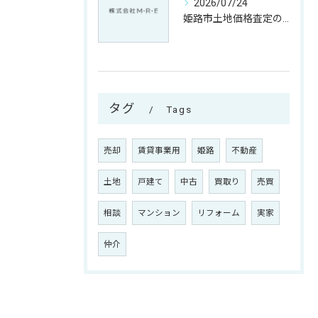
2026/07/24
姫路市土地価格査定のポイントと兵庫県姫路市美方郡香美町で賢く売却判断する方法
タグ
Tags
売却
賃貸事業用
姫路
不動産
土地
戸建て
中古
買取り
売買
相談
マンション
リフォーム
実家
仲介